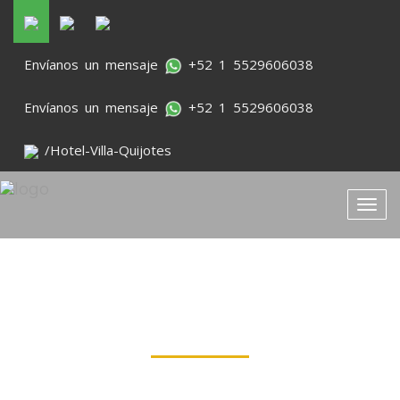
Envíanos un mensaje
+52 1 5529606038
Envíanos un mensaje
+52 1 5529606038
/Hotel-Villa-Quijotes
Toggl
LUNA DE MIEL
Viva una experiencia única en un lugar especial.