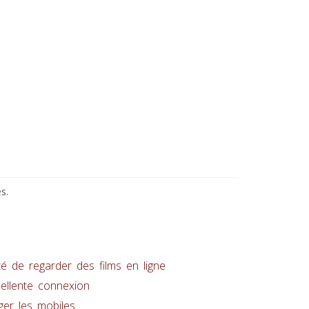
s.
té de regarder des films en ligne
cellente connexion
er les mobiles