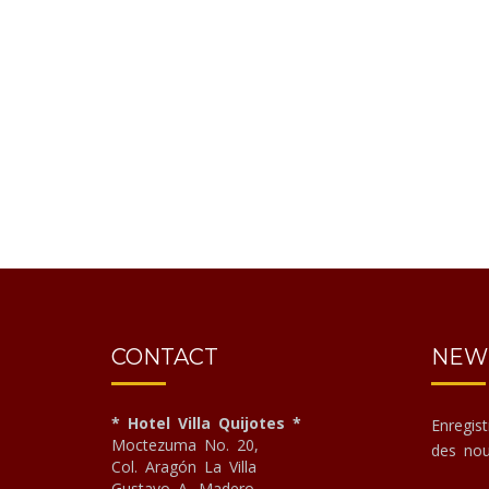
CONTACT
NEW
* Hotel Villa Quijotes *
Enregis
Moctezuma No. 20,
des nou
Col. Aragón La Villa
Gustavo A. Madero,