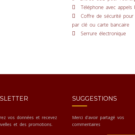
Téléphone avec appels l
Coffre de sécurité pour
par clé ou carte bancaire
Serrure électronique
SLETTER
SUGGESTIONS
trez vos données et recevez
Merci d'avoir partagé vos
velles et des promotions.
commentaires